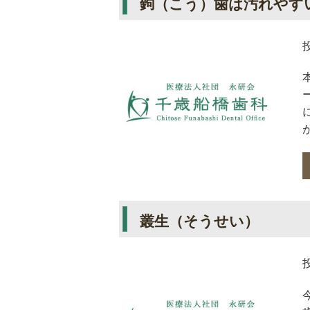
鉤（こう）歯は汚れやす
叢生（そうせい）