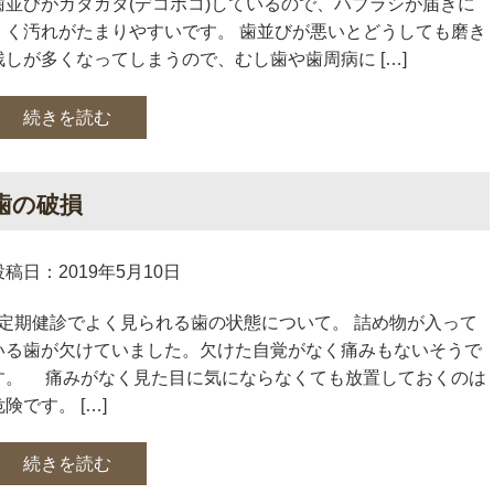
歯並びがガタガタ(デコボコ)しているので、ハブラシが届きに
くく汚れがたまりやすいです。 歯並びが悪いとどうしても磨き
残しが多くなってしまうので、むし歯や歯周病に […]
続きを読む
歯の破損
投稿日：2019年5月10日
定期健診でよく見られる歯の状態について。 詰め物が入って
いる歯が欠けていました。欠けた自覚がなく痛みもないそうで
す。 痛みがなく見た目に気にならなくても放置しておくのは
危険です。 […]
続きを読む