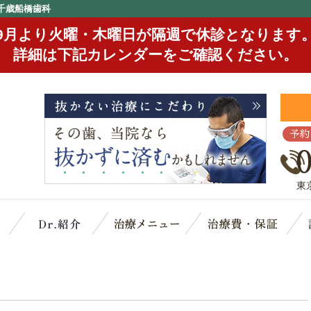
千歳船橋歯科
9月より火曜・木曜日が隔週で休診となります
詳細は下記カレンダーをご確認ください。
予約
東
クリニック概要(初めての方へ)
スタッフ紹介
治療メニュー
治