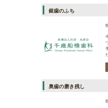
銀歯のふち
奥歯の磨き残し