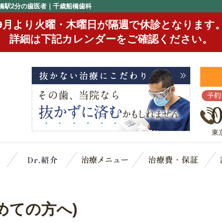
船橋駅2分の歯医者｜千歳船橋歯科
9月より火曜・木曜日が隔週で休診となります
詳細は下記カレンダーをご確認ください。
予約
東
クリニック概要(初めての方へ)
スタッフ紹介
治療メニュー
治
めての方へ)