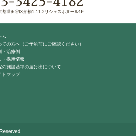
03-3425-4182
京都世田谷区船橋1-11-2リシェスボヌール1F
ーム
めての方へ（ご予約前にご確認ください）
例・治療例
人・採用情報
院の施設基準の届け出について
イトマップ
served.