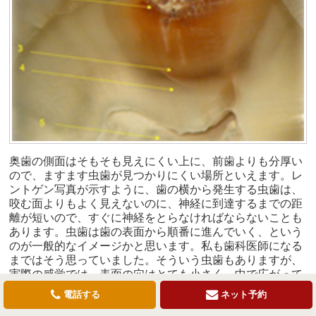
奥歯の側面はそもそも見えにくい上に、前歯よりも分厚い
ので、ますます虫歯が見つかりにくい場所といえます。レ
ントゲン写真が示すように、歯の横から発生する虫歯は、
咬む面よりもよく見えないのに、神経に到達するまでの距
離が短いので、すぐに神経をとらなければならないことも
あります。虫歯は歯の表面から順番に進んでいく、という
のが一般的なイメージかと思います。私も歯科医師になる
まではそう思っていました。そういう虫歯もありますが、
実際の感覚では、表面の穴はとても小さく、中で広がって
いることが多いです。レントゲンを撮らずに口の中をさー
電話する
ネット予約
っと診るだけでは発見することは困難です。この写真は虫