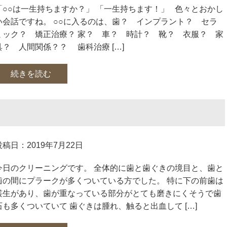
「○○は一生持ちますか？」 「一生持ちます！」 色々とおかし
い会話ですね。 ○○に入るのは、歯？ インプラント？ セラ
ミック？ 矯正治療？ 家？ 車？ 時計？ 靴？ 衣服？ 家
具？ 人間関係？？ 歯科治療 […]
続きを読む
投稿日：2019年7月22日
今日のクリーニングです。 全体的に歯と歯ぐきの境目と、歯と
歯の間にプラークが多くついている方でした。 特に下の前歯は
叢生があり、歯が重なっている部分がとても磨きにくそうで歯
石も多くついていて 歯ぐきは腫れ、触ると出血して […]