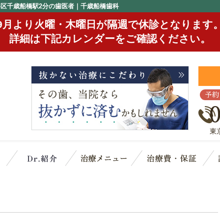
谷区千歳船橋駅2分の歯医者｜千歳船橋歯科
9月より火曜・木曜日が隔週で休診となります
詳細は下記カレンダーをご確認ください。
予約
東
クリニック概要(初めての方へ)
スタッフ紹介
治療メニュー
治