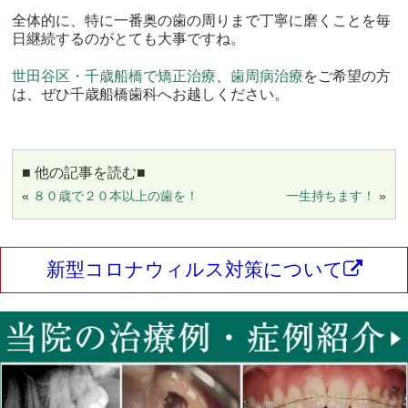
全体的に、
特に一番奥の歯の周りまで丁寧に磨くことを毎
日継続するのがとて
も大事ですね。
世田谷区・千歳船橋で矯正治療
、
歯周病治療
をご希望の方
は、ぜひ千歳船橋歯科へお越しください。
■ 他の記事を読む■
«
８０歳で２０本以上の歯を！
一生持ちます！
»
新型コロナウィルス対策について