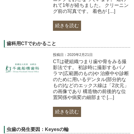
れて1年が経ちました。 クリーニン
グ前の写真です。 着色が […]
続きを読む
歯科用CTでわかること
投稿日：2020年2月21日
CTは硬組織つまり歯や骨をみる撮
影法です。 初診時に撮影するパノ
ラマ(広範囲のもの)や 治療中や診断
のために用いるデンタル(部分的な
もの)などのエックス線は「2次元」
の画像であり 構造物の前後的な位
置関係や病変の細部まで […]
続きを読む
虫歯の発生要因：Keyesの輪