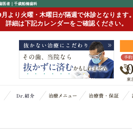
歯医者｜千歳船橋歯科
9月より火曜・木曜日が隔週で休診となります
詳細は下記カレンダーをご確認ください。
予約
東
クリニック概要(初めての方へ)
スタッフ紹介
治療メニュー
治