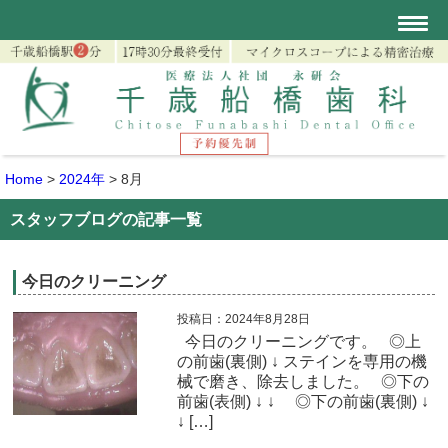
Home
>
2024年
>
8月
スタッフブログの記事一覧
今日のクリーニング
投稿日：2024年8月28日
今日のクリーニングです。 ◎上
の前歯(裏側) ↓ ステインを専用の機
械で磨き、除去しました。 ◎下の
前歯(表側) ↓ ↓ ◎下の前歯(裏側) ↓
↓ […]