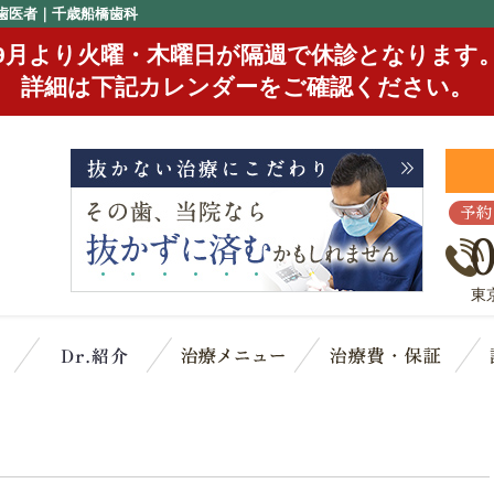
歯医者｜千歳船橋歯科
9月より火曜・木曜日が隔週で休診となります
詳細は下記カレンダーをご確認ください。
予約
東
クリニック概要(初めての方へ)
スタッフ紹介
治療メニュー
治