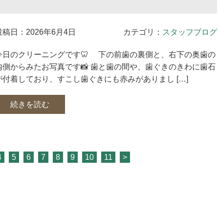
投稿日：2026年6月4日
カテゴリ：
スタッフブログ
今日のクリーニングです🦷 下の前歯の裏側と、右下の奥歯の
内側からみたお写真です📸 歯と歯の間や、歯ぐきのきわに歯石
が付着しており、すこし歯ぐきにも赤みがありまし […]
続きを読む
4
5
6
7
8
9
10
11
>