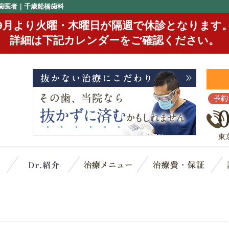
歯医者｜千歳船橋歯科
9月より火曜・木曜日が隔週で休診となります
詳細は下記カレンダーをご確認ください。
予約
東
クリニック概要(初めての方へ)
スタッフ紹介
治療メニュー
治