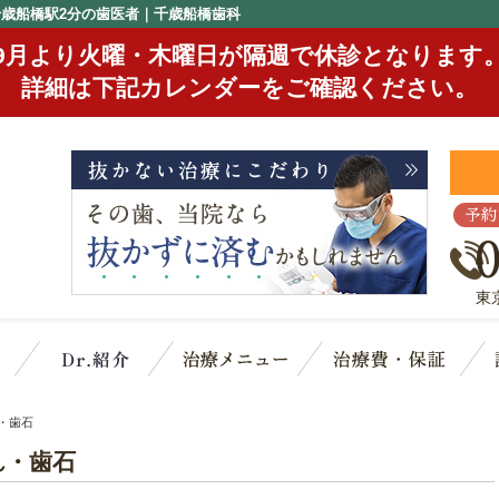
千歳船橋駅2分の歯医者｜千歳船橋歯科
9月より火曜・木曜日が隔週で休診となります
詳細は下記カレンダーをご確認ください。
予約
東
クリニック概要(初めての方へ)
スタッフ紹介
治療メニュー
治
・歯石
れ・歯石