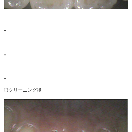
⇩
⇩
⇩
◎クリーニング後