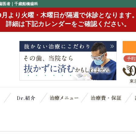
歯医者｜千歳船橋歯科
9月より火曜・木曜日が隔週で休診となります
詳細は下記カレンダーをご確認ください。
予約
東
クリニック概要(初めての方へ)
スタッフ紹介
治療メニュー
治