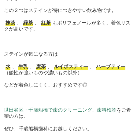
この２つはステインが特につきやすい飲み物です。
抹茶
、
緑茶
、
紅茶
もポリフェノールが多く、着色リス
クが高いです。
ステインが気になる方は
水
、
牛乳
、
麦茶
、
ルイボスティー
、
ハーブティー
（酸性が強いものや濃いもの以外）
などが着色しにくく、おすすめです◎
世田谷区・千歳船橋で歯のクリーニング、歯科検診
をご希
望の方は、
ぜひ、千歳船橋歯科にお越しください。