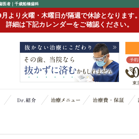
歯医者｜千歳船橋歯科
9月より火曜・木曜日が隔週で休診となります
詳細は下記カレンダーをご確認ください。
予約
東
クリニック概要(初めての方へ)
スタッフ紹介
治療メニュー
治