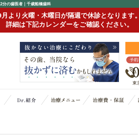
駅2分の歯医者｜千歳船橋歯科
9月より火曜・木曜日が隔週で休診となります
詳細は下記カレンダーをご確認ください。
予約
東
クリニック概要(初めての方へ)
スタッフ紹介
治療メニュー
治