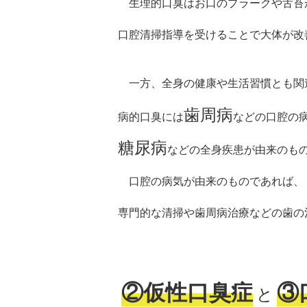
生理的口臭はお口のプラークや舌苔
口腔清掃指導を受けることで大体が改
一方、全身の健康や生活習慣とも関
歯周病
病的口臭には
などの口腔の
糖尿病
などの全身疾患が由来のも
口腔の病気が由来のものであれば、
専門的な清掃や歯周病治療などの歯の
②仮性口臭症
③
と