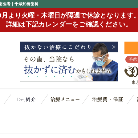
歯医者｜千歳船橋歯科
9月より火曜・木曜日が隔週で休診となります
詳細は下記カレンダーをご確認ください。
予約
東
クリニック概要(初めての方へ)
スタッフ紹介
治療メニュー
治