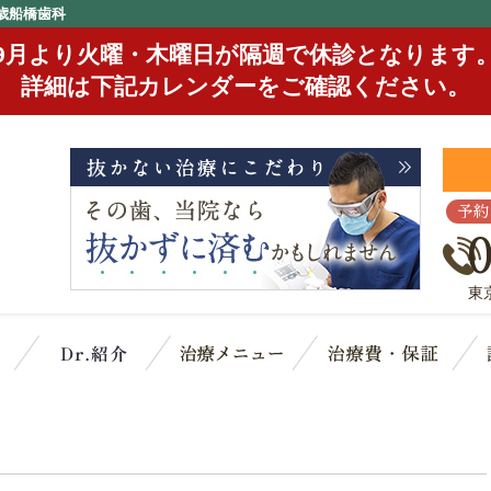
歳船橋歯科
9月より火曜・木曜日が隔週で休診となります
詳細は下記カレンダーをご確認ください。
予約
東
クリニック概要(初めての方へ)
スタッフ紹介
治療メニュー
治