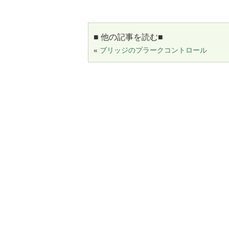
■ 他の記事を読む■
«
ブリッジのプラークコントロール