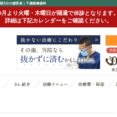
橋駅2分の歯医者｜千歳船橋歯科
9月より火曜・木曜日が隔週で休診となります
詳細は下記カレンダーをご確認ください。
予約
東
クリニック概要(初めての方へ)
スタッフ紹介
治療メニュー
治