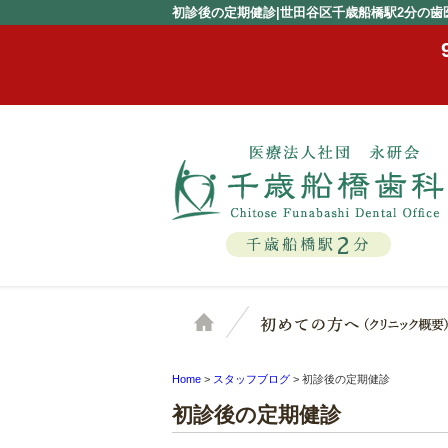
初診後の定期健診|世田谷区千歳船橋駅2分の歯
2
千歳船橋駅
分
ホーム
Home
>
スタッフブログ
>
初診後の定期健診
初診後の定期健診