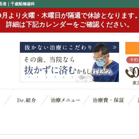
医者｜千歳船橋歯科
9月より火曜・木曜日が隔週で休診となります
詳細は下記カレンダーをご確認ください。
予約
東
クリニック概要(初めての方へ)
スタッフ紹介
治療メニュー
治