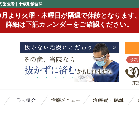
の歯医者｜千歳船橋歯科
9月より火曜・木曜日が隔週で休診となります
詳細は下記カレンダーをご確認ください。
予約
東
クリニック概要(初めての方へ)
スタッフ紹介
治療メニュー
治