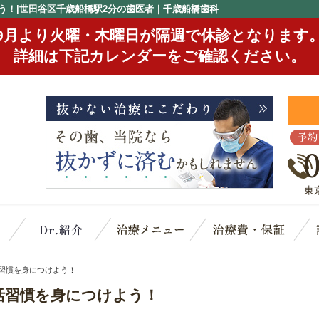
う！|世田谷区千歳船橋駅2分の歯医者｜千歳船橋歯科
9月より火曜・木曜日が隔週で休診となります
詳細は下記カレンダーをご確認ください。
予約
東
クリニック概要(初めての方へ)
スタッフ紹介
治療メニュー
治
習慣を身につけよう！
活習慣を身につけよう！