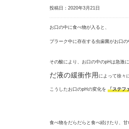
投稿日：2020年3月21日
お口の中に食べ物が入ると、
プラーク中に存在する虫歯菌がお口の
その
酸
により、お口の中のpHは急激
だ液の緩衝作用
によって徐々
こうしたお口のpHの変化を
「ステフ
食べ物をだらだらと食べ続けたり、
甘