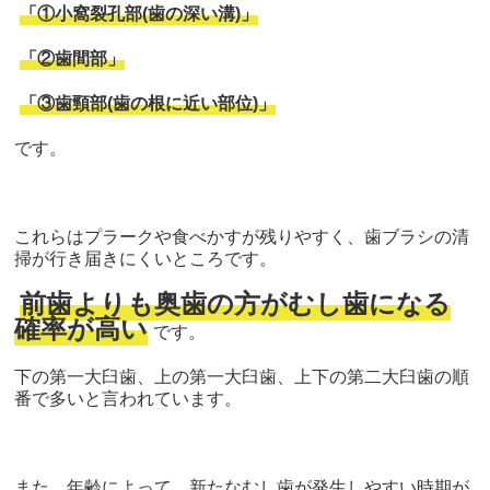
「①小窩裂孔部(歯の深い溝)」
「②歯間部」
「③歯頸部(
歯の根に近い部位)」
です。
これらはプラークや食べかすが残りやすく、
歯ブラシの清
掃が行き届きにくいところです。
前歯よりも奥歯の方がむし歯になる
確率が高い
です。
下の第一大臼歯、上の第一大臼歯、
上下の第二大臼歯の順
番で多いと言われています。
また、年齢によって、新たなむし歯が発生しやすい時期が