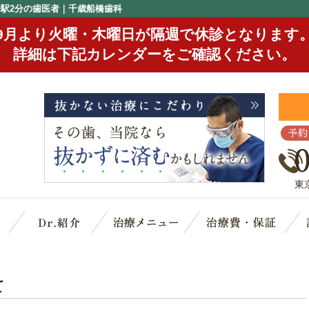
橋駅2分の歯医者｜千歳船橋歯科
9月より火曜・木曜日が隔週で休診となります
詳細は下記カレンダーをご確認ください。
予約
東
クリニック概要(初めての方へ)
スタッフ紹介
治療メニュー
治
て