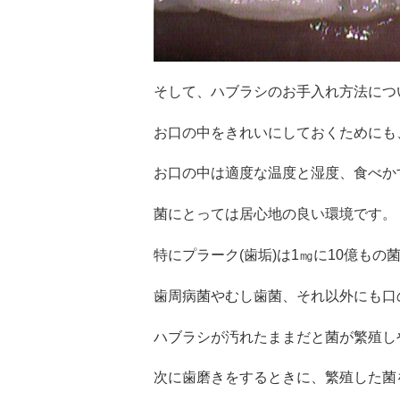
そして、ハブラシのお手入れ方法につ
お口の中をきれいにしておくためにも
お口の中は適度な温度と湿度、
食べか
菌にとっては居心地の良い環境です。
特にプラーク(歯垢)は1㎎
に10億もの
歯周病菌やむし歯菌、
それ以外にも口
ハブラシが汚れたままだと菌が繁殖し
次に歯磨きをするときに、
繁殖した菌