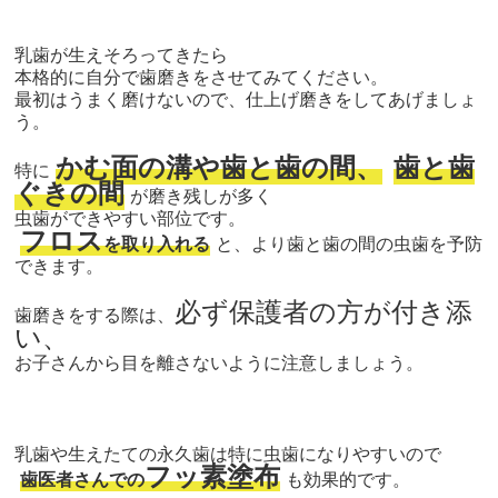
乳歯が生えそろってきたら
本格的に自分で歯磨きをさせてみてください。
最初はうまく磨けないので、仕上げ磨きをしてあげましょ
う。
かむ面の溝や歯と歯の間、
歯と歯
特に
ぐきの間
が磨き残しが多く
虫歯ができやすい部位です。
フロス
を取り入れる
と、より歯と歯の間の虫歯を予防
できます。
必ず保護者の方が付き添
歯磨きをする際は、
い、
お子さんから目を離さないように注意しましょう。
乳歯や生えたての永久歯は特に虫歯になりやすいので
フッ素塗布
歯医者さんでの
も効果的です。