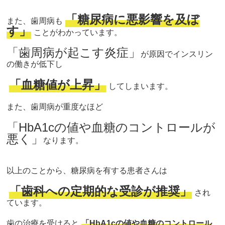
「糖尿病に悪影響を及ぼ
また、歯周病も
す」
ことがわかっています。
「歯周病が起こす炎症」
が原因でインスリン
の働きが低下し
「
血糖値が上昇」
してしまいます。
また、歯周病が重度なほど
「
HbA1cの値や血糖のコントロールが
悪く」
なります。
以上のことから、糖尿病を有する患者さんは
「
歯科への定期的な受診が推奨」
され
ています。
歯の治療を受けると
「
HbA1cの値や血糖のコントロール