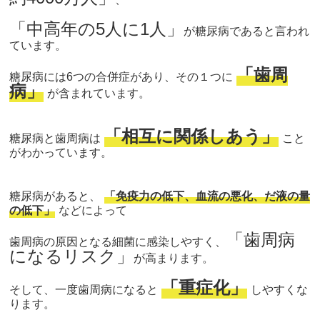
「中高年の5人に1人」
が糖尿病であると言われ
ています。
「歯周
糖尿病には6つの合併症があり、その１つに
病」
が含まれています。
「相互に関係しあう」
糖尿病と歯周病は
こと
がわかっています。
糖尿病があると、
「免疫力の低下、血流の悪化、だ液の量
の低下」
などによって
「
歯周病
歯周病の原因となる細菌に感染しやすく、
になるリスク」
が高まります。
「重症化」
そして、
一度歯周病になると
しやすくな
ります。