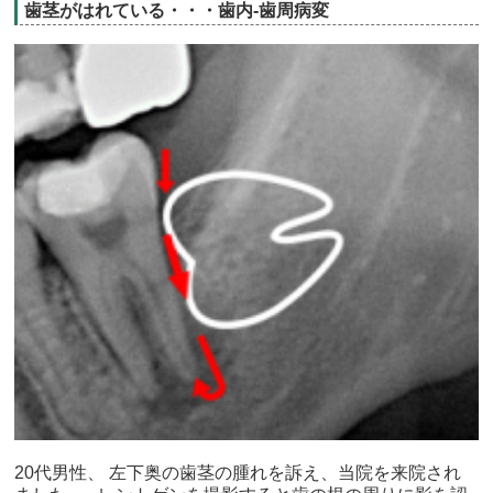
歯茎がはれている・・・歯内-歯周病変
20代男性、 左下奥の歯茎の腫れを訴え、当院を来院され