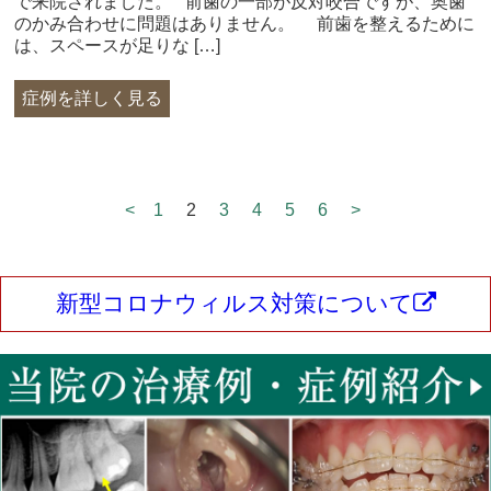
で来院されました。 前歯の一部が反対咬合ですが、奥歯
のかみ合わせに問題はありません。 前歯を整えるために
は、スペースが足りな […]
症例を詳しく見る
<
1
2
3
4
5
6
>
新型コロナウィルス対策について