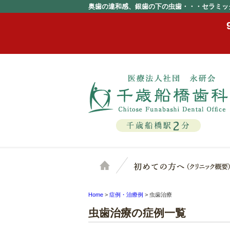
奥歯の違和感、銀歯の下の虫歯・・・セラミッ
2
千歳船橋駅
分
ホーム
Home
>
症例・治療例
>
虫歯治療
虫歯治療の症例一覧