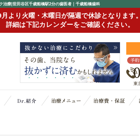
ク治療|世田谷区千歳船橋駅2分の歯医者｜千歳船橋歯科
9月より火曜・木曜日が隔週で休診となります
詳細は下記カレンダーをご確認ください。
予約
東
クリニック概要(初めての方へ)
スタッフ紹介
治療メニュー
治