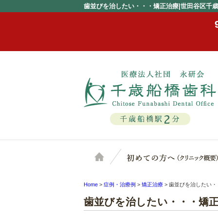
歯並びを治したい・・・矯正治療|世田谷区千
2
千歳船橋駅
分
ホーム
Home
>
症例・治療例
>
矯正治療
>
歯並びを治したい・
歯並びを治したい・・・矯