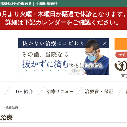
歳船橋駅2分の歯医者｜千歳船橋歯科
9月より火曜・木曜日が隔週で休診となります
詳細は下記カレンダーをご確認ください。
予約
東
クリニック概要(初めての方へ)
スタッフ紹介
治療メニュー
治
・・矯正治療
正治療